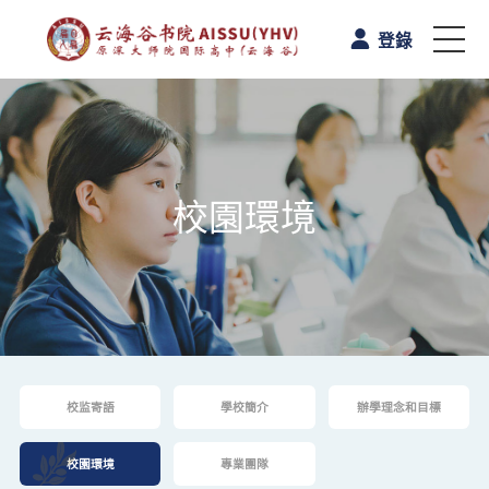
登錄
首頁
認識雲海谷書院
校園環境
學與教
校園生活
A-Level课程
校监寄語
學校簡介
辦學理念和目標
升學路向
校園環境
專業團隊