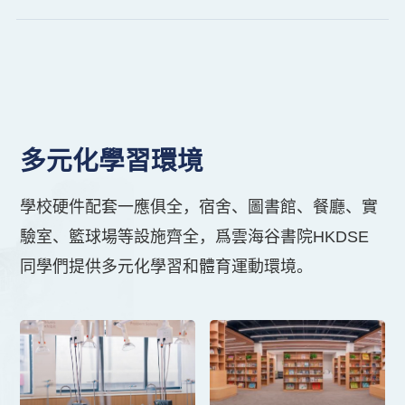
聯絡我們
校園快訊
EN
多元化學習環境
學校硬件配套一應俱全，宿舍、圖書館、餐廳、實
驗室、籃球場等設施齊全，爲雲海谷書院HKDSE
同學們提供多元化學習和體育運動環境。